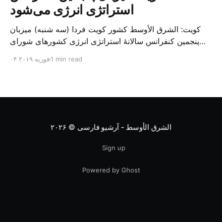
استراتژی انرژی می‌شود
کویت: الشرق الأوسط کشور کویت فردا (سه شنبه) میزبان
پنجمین کنفرانس سالانهٔ استراتژی انرژی کشورهای شورای
همکاری خلیج می‌شود. به گزارش الشرق الاوسط، حدود ۳۰۰
1 min read
۰۴ فوریه ۲۰۱۹
متخصص از شرکت‌های جهانی نفت و گاز در این کنفرانس
شرکت خواهند کرد. سازمان نفت کویت روز گذشته طی
بیانیه‌ای اعلام کرد که میزبان این کنفرانس به سرپرس
الشرق الأوسط - آرشیو فارسی
© ۲۰۲۶
Sign up
Powered by Ghost