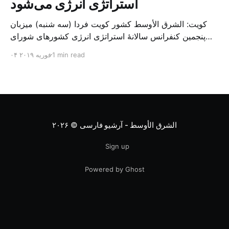
استراتژی انرژی می‌شود
کویت: الشرق الأوسط کشور کویت فردا (سه شنبه) میزبان
پنجمین کنفرانس سالانهٔ استراتژی انرژی کشورهای شورای
همکاری خلیج می‌شود. به گزارش الشرق الاوسط، حدود ۳۰۰
1 min read
۰۴ فوریه ۲۰۱۹
متخصص از شرکت‌های جهانی نفت و گاز در این کنفرانس
شرکت خواهند کرد. سازمان نفت کویت روز گذشته طی
بیانیه‌ای اعلام کرد که میزبان این کنفرانس به سرپرس
الشرق الأوسط - آرشیو فارسی
© ۲۰۲۶
Sign up
Powered by Ghost