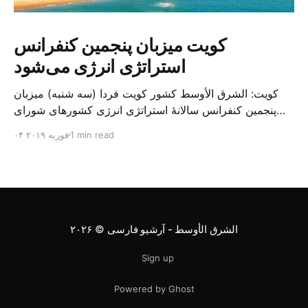
کویت میزبان پنجمین کنفرانس
استراتژی انرژی می‌شود
کویت: الشرق الأوسط کشور کویت فردا (سه شنبه) میزبان
پنجمین کنفرانس سالانهٔ استراتژی انرژی کشورهای شورای
همکاری خلیج می‌شود. به گزارش الشرق الاوسط، حدود ۳۰۰
1 min read
۰۴ فوریه ۲۰۱۹
متخصص از شرکت‌های جهانی نفت و گاز در این کنفرانس
شرکت خواهند کرد. سازمان نفت کویت روز گذشته طی
بیانیه‌ای اعلام کرد که میزبان این کنفرانس به سرپرس
الشرق الأوسط - آرشیو فارسی
© ۲۰۲۶
Sign up
Powered by Ghost