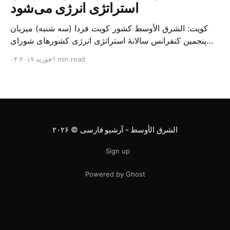
استراتژی انرژی می‌شود
کویت: الشرق الأوسط کشور کویت فردا (سه شنبه) میزبان
پنجمین کنفرانس سالانهٔ استراتژی انرژی کشورهای شورای
همکاری خلیج می‌شود. به گزارش الشرق الاوسط، حدود ۳۰۰
1 min read
۰۴ فوریه ۲۰۱۹
متخصص از شرکت‌های جهانی نفت و گاز در این کنفرانس
شرکت خواهند کرد. سازمان نفت کویت روز گذشته طی
بیانیه‌ای اعلام کرد که میزبان این کنفرانس به سرپرس
الشرق الأوسط - آرشیو فارسی
© ۲۰۲۶
Sign up
Powered by Ghost