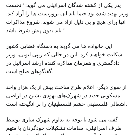
ﭘدر ﯾﮑﯽ از کشته ﺷدﮔﺎن اﺳراﺋﯾﻠﯽ ﻣﯽ ﮔوﯾد: “نخست
وزﯾر ﺗﮭدﯾد ﺷده ﺑود ﺣﺗﻣﺎ ﺑﺎﯾد اﯾن ﺗرورﯾﺳت ھﺎ را آزاد ﮐﻧد.
آﻧﮭﺎ ﺑرای ھﯾﭻ و ﺑﯽ دﻟﯾل آزاد ﻣﯽ ﺷوﻧد. ﺷروع ﻣذاﮐرات
ﺑﺎﯾد ﺑدون ﭘﯾش ﺷرط ﺑﺎﺷد.”
اﯾن ﺧﺎﻧواده ھﺎ ﻣﯽ ﮔوﯾﻧد به دﺳﺗﮕﺎه ﻗﺿﺎﯾﯽ ﮐﺷور
ﺷﮑﺎﯾت ﺧواھﻧد ﮐرد. این در حالی که زیپی لیونی، وزﯾر
دادگستری و همزمان ﻣذاﮐره کننده ارﺷد اسرائیل در
گفتگوهای ﺻﻠﺢ است.
از سوی دیگر، اعلام طرح ساخت بیش از یک هزار واحد
مسکونی جدید در شهرک‌های یهودی نشین در اراضی
اشغالی فلسطینی خشم فلسطینیان را بر انگیخته است.
گفته می شود با توجه به تداوم شهرک سازی توسط
طرف اسرائیلی، مقامات تشکیلات خودگردان با متهم