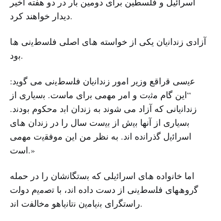
اسرائیل و فلسطین برای دومین بار در دو هفته اخیر
دیدار خواهند کرد.
آزادی زﻧداﻧﯾﺎن ﯾﮑﯽ از خواسته ھﺎی اﺻﻠﯽ ﻓﻠﺳطﯾﻧﯽ ھﺎ
ﺑود.
ﻋﯾﺳﯽ ﻗراﻗﻊ وزﯾر اﻣور زﻧداﻧﯾﺎن ﻓﻠﺳطﯾﻧﯽ ﻣﯽ ﮔوﯾد:
“این ﮔﺎم ﻣﺛﺑت و اﻣر ﻣﮭﻣﯽ ﺑرای ﻣﺎﺳت. ﺑﺳﯾﺎری از
زﻧداﻧﯾﺎﻧﯽ که آزاد ﻣﯽ ﺷوﻧد به زﻧدان اﺑد ﻣﺣﮑوم ﺑودﻧد.
ﺑﺳﯾﺎری از آﻧﮭﺎ ﺑﯾش از ﺑﯾﺳت ﺳﺎل را در زﻧدان ھﺎی
اﺳراﺋﯾل ﮔذراﻧده اﻧد. به نظر من این ﻣوﻓﻘﯾت ﻣﮭﻣﯽ
اﺳت.»
اﻣﺎ ﺧﺎﻧواده ھﺎی اﺳراﺋﯾﻠﯽ که ﺑﺳﺗﮕﺎﻧﺷﺎن را در حمله
ﮔروھﮭﺎی ﻓﻠﺳطﯾﻧﯽ از دﺳت داده اﻧد، ﺑﺎ ﺗﺻﻣﯾم دوﻟت
راﺳﺗﮕرای ﺑﻧﯾﺎﻣﯾن ﻧﺗﺎﻧﯾﺎھو ﻣﺧﺎﻟﻔت اﻧد.