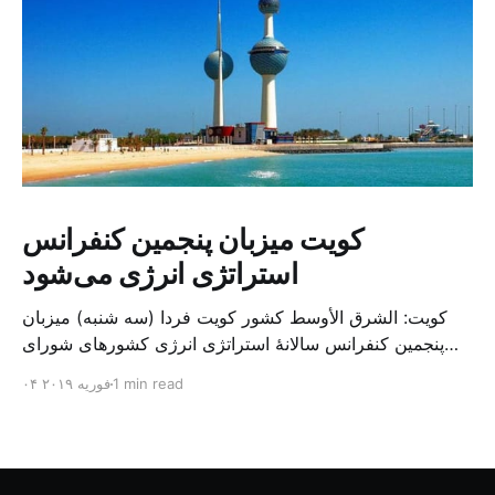
کویت میزبان پنجمین کنفرانس
استراتژی انرژی می‌شود
کویت: الشرق الأوسط کشور کویت فردا (سه شنبه) میزبان
پنجمین کنفرانس سالانهٔ استراتژی انرژی کشورهای شورای
همکاری خلیج می‌شود. به گزارش الشرق الاوسط، حدود ۳۰۰
1 min read
۰۴ فوریه ۲۰۱۹
متخصص از شرکت‌های جهانی نفت و گاز در این کنفرانس
شرکت خواهند کرد. سازمان نفت کویت روز گذشته طی
بیانیه‌ای اعلام کرد که میزبان این کنفرانس به سرپرس