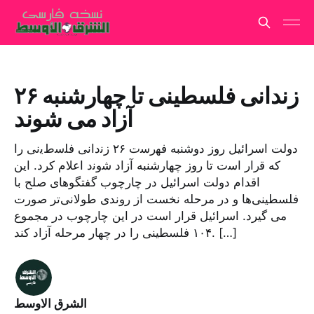
۲۶ زندانی فلسطینی تا چهارشنبه
آزاد می شوند
دولت اسرائیل روز دوشنبه ﻓﮭرﺳت ٢۶ زﻧداﻧﯽ ﻓﻠﺳطﯾﻧﯽ را
که ﻗرار اﺳت تا روز چهارشنبه آزاد ﺷوﻧد اعلام کرد. این
اقدام دولت اسرائیل در چارچوب گفتگوهای صلح با
فلسطینی‌ها و در مرحله نخست از روندی طولانی‌تر صورت
می گیرد. اسرائیل قرار است در این چارچوب در مجموع
۱۰۴ فلسطینی را در چهار مرحله آزاد کند. […]
الشرق الاوسط