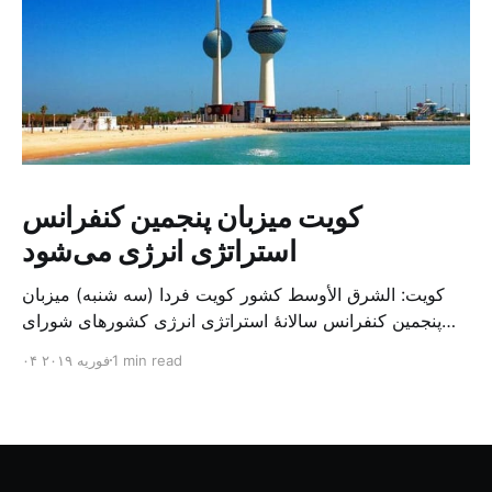
کویت میزبان پنجمین کنفرانس
استراتژی انرژی می‌شود
کویت: الشرق الأوسط کشور کویت فردا (سه شنبه) میزبان
پنجمین کنفرانس سالانهٔ استراتژی انرژی کشورهای شورای
همکاری خلیج می‌شود. به گزارش الشرق الاوسط، حدود ۳۰۰
1 min read
۰۴ فوریه ۲۰۱۹
متخصص از شرکت‌های جهانی نفت و گاز در این کنفرانس
شرکت خواهند کرد. سازمان نفت کویت روز گذشته طی
بیانیه‌ای اعلام کرد که میزبان این کنفرانس به سرپرس