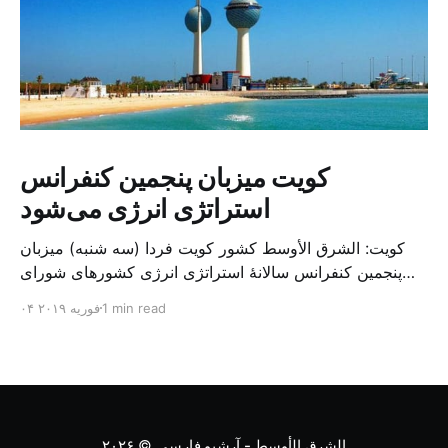
کویت میزبان پنجمین کنفرانس
استراتژی انرژی می‌شود
کویت: الشرق الأوسط کشور کویت فردا (سه شنبه) میزبان
پنجمین کنفرانس سالانهٔ استراتژی انرژی کشورهای شورای
همکاری خلیج می‌شود. به گزارش الشرق الاوسط، حدود ۳۰۰
1 min read
۰۴ فوریه ۲۰۱۹
متخصص از شرکت‌های جهانی نفت و گاز در این کنفرانس
شرکت خواهند کرد. سازمان نفت کویت روز گذشته طی
بیانیه‌ای اعلام کرد که میزبان این کنفرانس به سرپرس
الشرق الأوسط - آرشیو فارسی
© ۲۰۲۶