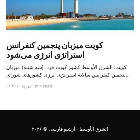
کویت میزبان پنجمین کنفرانس
استراتژی انرژی می‌شود
کویت: الشرق الأوسط کشور کویت فردا (سه شنبه) میزبان
پنجمین کنفرانس سالانهٔ استراتژی انرژی کشورهای شورای
همکاری خلیج می‌شود. به گزارش الشرق الاوسط، حدود ۳۰۰
1 min read
۰۴ فوریه ۲۰۱۹
متخصص از شرکت‌های جهانی نفت و گاز در این کنفرانس
شرکت خواهند کرد. سازمان نفت کویت روز گذشته طی
بیانیه‌ای اعلام کرد که میزبان این کنفرانس به سرپرس
الشرق الأوسط - آرشیو فارسی
© ۲۰۲۶