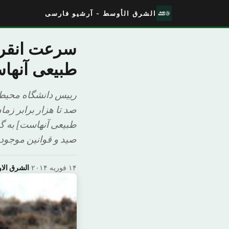
الشرق الأوسط - آرشیو فارسی
سرعت انقراض
طبیعی آنها
رییس دانشگاه محیط 
صد تا هزار برابر زم
طبیعی آنهاست] به گ
صید و قوانین موجود 
۱۴ فوریه ۲۰۱۴
·
الشرق ال