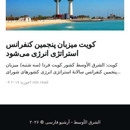
کویت میزبان پنجمین کنفرانس
استراتژی انرژی می‌شود
کویت: الشرق الأوسط کشور کویت فردا (سه شنبه) میزبان
پنجمین کنفرانس سالانهٔ استراتژی انرژی کشورهای شورای
همکاری خلیج می‌شود. به گزارش الشرق الاوسط، حدود ۳۰۰
1 min read
۰۴ فوریه ۲۰۱۹
متخصص از شرکت‌های جهانی نفت و گاز در این کنفرانس
شرکت خواهند کرد. سازمان نفت کویت روز گذشته طی
بیانیه‌ای اعلام کرد که میزبان این کنفرانس به سرپرس
الشرق الأوسط - آرشیو فارسی
© ۲۰۲۶