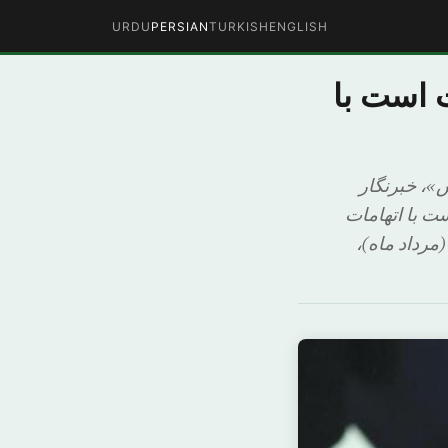
URDU
PERSIAN
TURKISH
ENGLISH
 است با
س»، خبرنگار
زداشت شده است با اتهامات
گزاری گفت که جیسون رضائیان، که از ۲۲ ژوئیه (مرداد ماه)،