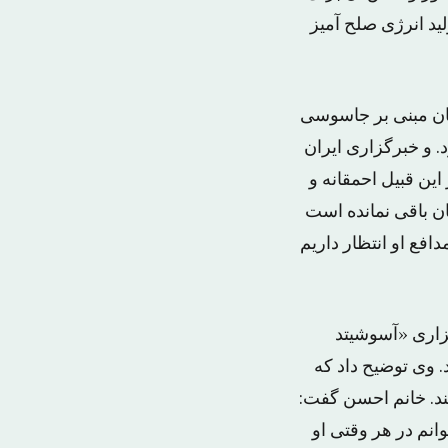
ید انرژی صلح آمیز
یان مبنی بر جاسوسی
شت جیسون می گذرد. و خبرگزاری ایران
ین قبیل احمقانه و
ن باقی نمانده است
افع او انتظار داریم
زاری «آسوشیتد
. وی توضیح داد که
ند. خانم احسن گفت:
نم در هر وقتی او