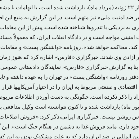
جیسون رضائیان، که از ۲۲ ژوئیه (مرداد ماه)، بازداشت شده است، با اتهاما
بر ضد امنیت ملی» نیز متهم است. در این گزارش به منبع این ا
ی به نزدیکی با تندروها شناخته شده است. پیش از این مقامات ا
ت امنیتی مواجه است و در دادگاه انقلاب ایران، که معمولاً مسا
کند، محاکمه خواهد شد». روزنامه «واشنگتن پست» و مقامات آ
ار آزادی وی شدند. خبرگزاری «فارس» اشاره کرد که هنوز زما
 به گزارش خبرگزاری «فارس»، نمایندگان دادستانی عمومی اد
فتر روزنامه «واشنگتن پست» در تهران را به عهده داشته و تاب
اقتصادی و صنعتی مربوط به ایران را در اختیار آمریکاییها قرار دا
راد را ذکر نکرده است. چگونگی به دست آوردن اطلاعات مربوط 
ه (شهریور ماه) بازداشت شده و تا کنون نتوانسته است وکیل مدافعی 
 روشن نیست. خبرگزاری ایرانی،ذکر کرد: «فروش اطلاعات 
جود دارد، مانند فروش غذا به دشمن در هنگام جنگ است». این 
ین المللی بر ضد ایران دارد که به علت مشکوک بودن به این کش