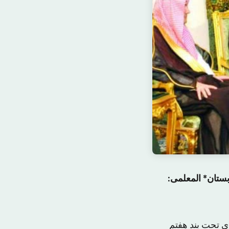
بستان* المعلمی:
با پیش قطعنامه ای تحت بند هفتم