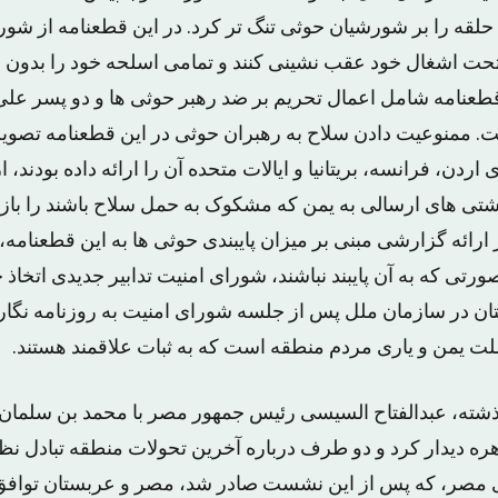
لقه را بر شورشیان حوثی تنگ تر کرد. در این قطعنامه از شو
حت اشغال خود عقب نشینی کنند و تمامی اسلحه خود را بدون 
قطعنامه شامل اعمال تحریم بر ضد رهبر حوثی ها و دو پسر علی
. ممنوعیت دادن سلاح به رهبران حوثی در این قطعنامه تصوی
ردن، فرانسه، بریتانیا و ایالات متحده آن را ارائه داده بودند،
 های ارسالی به یمن که مشکوک به حمل سلاح باشند را بازر
رائه گزارشی مبنی بر میزان پایبندی حوثی ها به این قطعنامه،
رتی که به آن پایبند نباشند، شورای امنیت تدابیر جدیدی اتخاذ خ
ن در سازمان ملل پس از جلسه شورای امنیت به روزنامه نگار
لت یمن و یاری مردم منطقه است که به ثبات علاقمند هستند.
ذشته، عبدالفتاح السیسی رئیس جمهور مصر با محمد بن سلمان ب
هره دیدار کرد و دو طرف درباره آخرین تحولات منطقه تبادل نظ
 مصر، که پس از این نشست صادر شد، مصر و عربستان توافق 