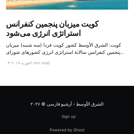
کویت میزبان پنجمین کنفرانس
استراتژی انرژی می‌شود
کویت: الشرق الأوسط کشور کویت فردا (سه شنبه) میزبان
پنجمین کنفرانس سالانهٔ استراتژی انرژی کشورهای شورای
همکاری خلیج می‌شود. به گزارش الشرق الاوسط، حدود ۳۰۰
1 min read
۰۴ فوریه ۲۰۱۹
متخصص از شرکت‌های جهانی نفت و گاز در این کنفرانس
شرکت خواهند کرد. سازمان نفت کویت روز گذشته طی
بیانیه‌ای اعلام کرد که میزبان این کنفرانس به سرپرس
الشرق الأوسط - آرشیو فارسی
© ۲۰۲۶
Sign up
Powered by Ghost