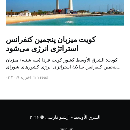
کویت میزبان پنجمین کنفرانس
استراتژی انرژی می‌شود
کویت: الشرق الأوسط کشور کویت فردا (سه شنبه) میزبان
پنجمین کنفرانس سالانهٔ استراتژی انرژی کشورهای شورای
همکاری خلیج می‌شود. به گزارش الشرق الاوسط، حدود ۳۰۰
1 min read
۰۴ فوریه ۲۰۱۹
متخصص از شرکت‌های جهانی نفت و گاز در این کنفرانس
شرکت خواهند کرد. سازمان نفت کویت روز گذشته طی
بیانیه‌ای اعلام کرد که میزبان این کنفرانس به سرپرس
الشرق الأوسط - آرشیو فارسی
© ۲۰۲۶
Sign up