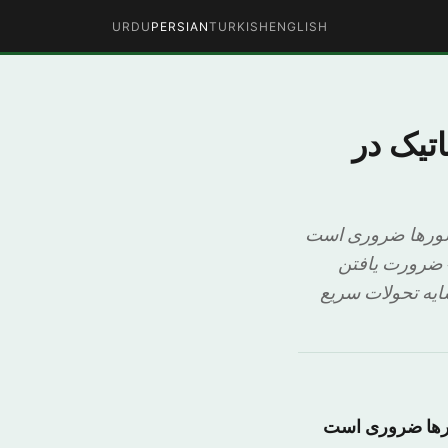
URDU
PERSIAN
TURKISH
ENGLISH
تیک در
کشورها ضروری است
ر «همایش دیپلماتیک ۲۰۱۸ در ابوظبی» ضرورت یافتن
سایه تحولات سریع
شورها ضروری است