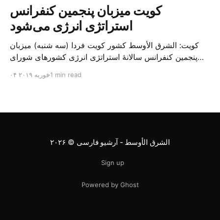
کویت میزبان پنجمین کنفرانس
استراتژی انرژی می‌شود
کویت: الشرق الأوسط کشور کویت فردا (سه شنبه) میزبان
پنجمین کنفرانس سالانهٔ استراتژی انرژی کشورهای شورای
همکاری خلیج می‌شود. به گزارش الشرق الاوسط، حدود ۳۰۰
1 min read
۰۴ فوریه ۲۰۱۹
متخصص از شرکت‌های جهانی نفت و گاز در این کنفرانس
شرکت خواهند کرد. سازمان نفت کویت روز گذشته طی
بیانیه‌ای اعلام کرد که میزبان این کنفرانس به سرپرس
الشرق الأوسط - آرشیو فارسی
© ۲۰۲۶
Sign up
Powered by Ghost