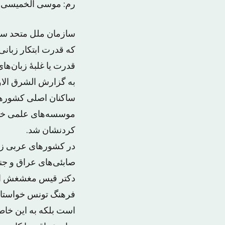
رم: موسی الخمیسی
که قدرت ابتکار زبانی
قدرت یا غلبهٔ زبان‌ها
به گزارش الشرق الاو
ساکنان اصلی کشورها 
موسسه‌های علمی خواس
کردنشان شد.
در کشورهای عربی زبان
صابئی‌های عراق و جن
دکتر قیس مغشغش الس
فرهنگ تونس خواستار ا
است بلکه به این خاط