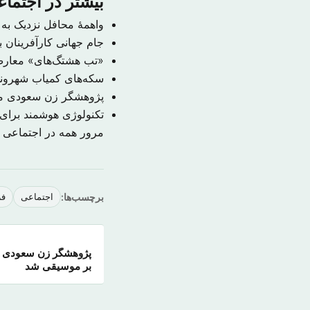
بیشتر در اجتما
واهمهٔ محافل نزدیک به ایران
جام جهانی کارآفرینان با ۱۰۰ هزار شرکت کننده در جده برگزا
«تب هشتگ‌های» معارض
سکه‌های کمیاب شهروند
​پژوهشگر زن سعودی م
تکنولوژی هوشمند برا
مرور همه در اجتماعی
برچسب‌ها:
اجتماعی
فر
​پژوهشگر زن سعودی م
بر موسیقی شد