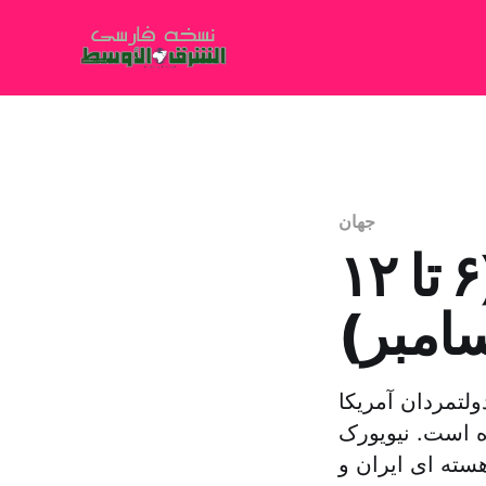
جهان
ایران در هفته ای که گذشت (۶ تا ۱۲
امبر)
لتمردان آمریکا
ه است. نیویورک
سته ای ایران و