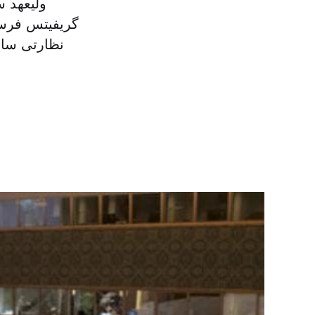
ولیعهد س
گریفیتس فرست
نظارتی ساز