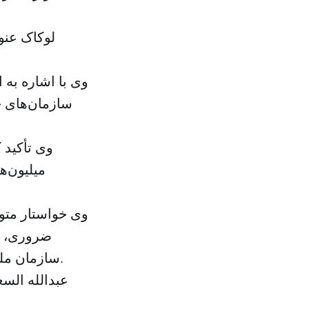
لوکاک عنو
سازمان‌های ج
وی تأکید 
میلیون‌ه
وی خواستار متو
ضروری، ت
سازمان ملل و ارتباط دو طرف درگیری با گریفیتس برای اجرای توافقات سوئد شد.
عبدالله الس