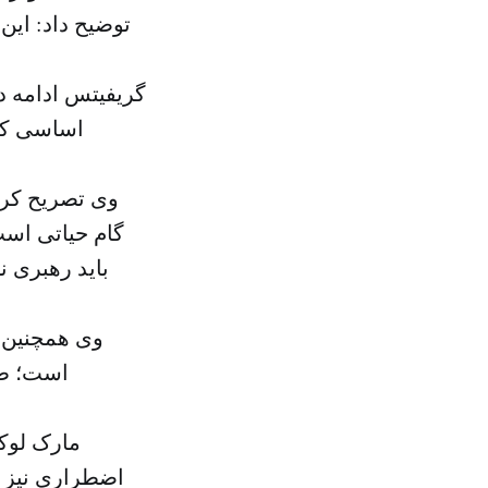
توضیح داد: این
گریفیتس ادامه د
اساسی کر
وی تصریح کرد:
گام حیاتی است
باید رهبری 
وی همچنین ا
است؛ طر
مارک لوک
اضطراری نیز 