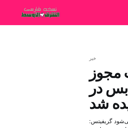
خبر
 مجوز
بس در
ده شد
‌شود گریفیتس: