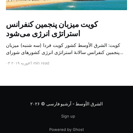
کویت میزبان پنجمین کنفرانس
استراتژی انرژی می‌شود
کویت: الشرق الأوسط کشور کویت فردا (سه شنبه) میزبان
پنجمین کنفرانس سالانهٔ استراتژی انرژی کشورهای شورای
همکاری خلیج می‌شود. به گزارش الشرق الاوسط، حدود ۳۰۰
1 min read
۰۴ فوریه ۲۰۱۹
متخصص از شرکت‌های جهانی نفت و گاز در این کنفرانس
شرکت خواهند کرد. سازمان نفت کویت روز گذشته طی
بیانیه‌ای اعلام کرد که میزبان این کنفرانس به سرپرس
الشرق الأوسط - آرشیو فارسی
© ۲۰۲۶
Sign up
Powered by Ghost