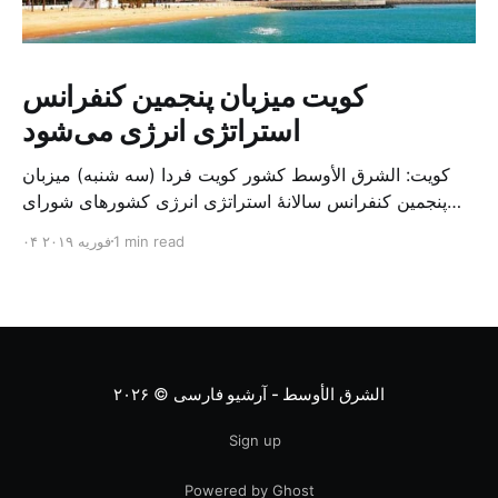
کویت میزبان پنجمین کنفرانس
استراتژی انرژی می‌شود
کویت: الشرق الأوسط کشور کویت فردا (سه شنبه) میزبان
پنجمین کنفرانس سالانهٔ استراتژی انرژی کشورهای شورای
همکاری خلیج می‌شود. به گزارش الشرق الاوسط، حدود ۳۰۰
1 min read
۰۴ فوریه ۲۰۱۹
متخصص از شرکت‌های جهانی نفت و گاز در این کنفرانس
شرکت خواهند کرد. سازمان نفت کویت روز گذشته طی
بیانیه‌ای اعلام کرد که میزبان این کنفرانس به سرپرس
الشرق الأوسط - آرشیو فارسی
© ۲۰۲۶
Sign up
Powered by Ghost