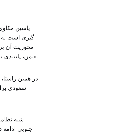
یاسین مکاوی
گیری است نه ب
محوریت آن بر 
یمن، پایبندی به مشروعیت، معامله نکردن با اعلامیه موسوم به قانون اساسی حوثی ها».
در همین راستا، 
سعودی برای
شبه نظامیا
جنوبی ادامه د