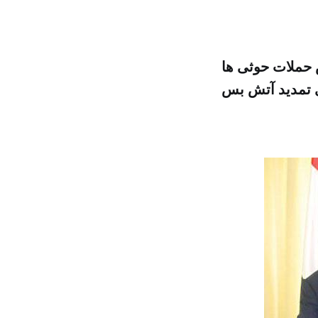
ایش حملات حوثی ها
ی تمدید آتش بس