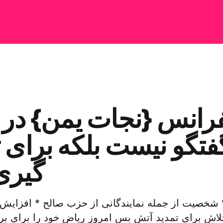
رانس {نجات یمن} در 
فتگو نیست بلکه برای 
گیری
با مشارکت ۴۰۰ شخصیت از جمله نمایندگانی از حزب صالح * افز
تلاش برای تمدید آتش بس امروز ریاض خود را برای ب