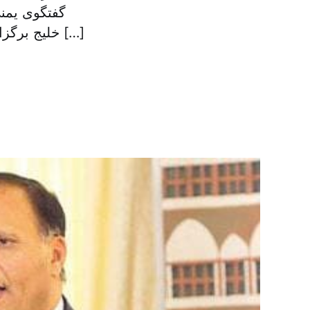
گفتگوی یمن
خلیج برگزار می شود توسط عبدربه منصور هادی ریئس جمهور شرعی یمن افتتاح […]