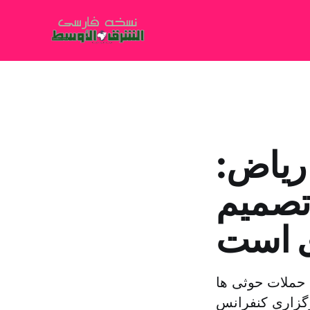
ریاض:
تصمیم
 است
ایش حملات حوثی ها
رگزاری کنفرانس