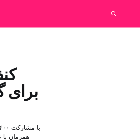
کنف
برای گ
همزمان با 