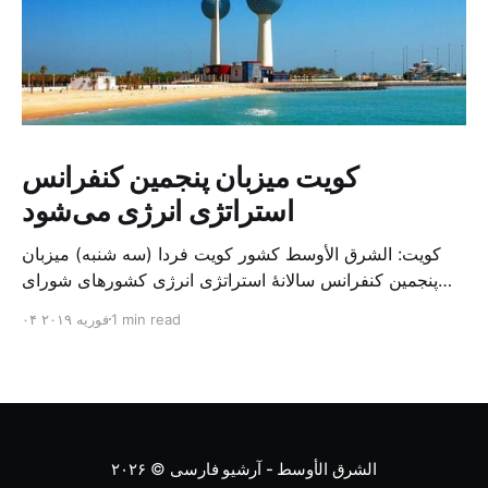
کویت میزبان پنجمین کنفرانس
استراتژی انرژی می‌شود
کویت: الشرق الأوسط کشور کویت فردا (سه شنبه) میزبان
پنجمین کنفرانس سالانهٔ استراتژی انرژی کشورهای شورای
همکاری خلیج می‌شود. به گزارش الشرق الاوسط، حدود ۳۰۰
1 min read
۰۴ فوریه ۲۰۱۹
متخصص از شرکت‌های جهانی نفت و گاز در این کنفرانس
شرکت خواهند کرد. سازمان نفت کویت روز گذشته طی
بیانیه‌ای اعلام کرد که میزبان این کنفرانس به سرپرس
الشرق الأوسط - آرشیو فارسی
© ۲۰۲۶