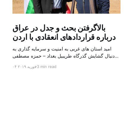
بالاگرفتن بحث و جدل در عراق
درباره قراردادهای انعقادی با اردن
امید استان های غربی به امنیت و سرمایه گذاری به
دنبال گشایش گذرگاه طریبیل بغداد – حمزه مصطفی
یک روز بیشتر از اعلام خبر گشایش گذرگاه مرزی
3 min read
۰۴ فوریه ۲۰۱۹
طریبیل توسط عادل عبد المهدی نخست وزیر عراق و
عمر الرزاز همتای اردنی اش نگذشته بود که ده ها
کامیون روز یکشنبه (۳ فوریه) از اردن از این […]