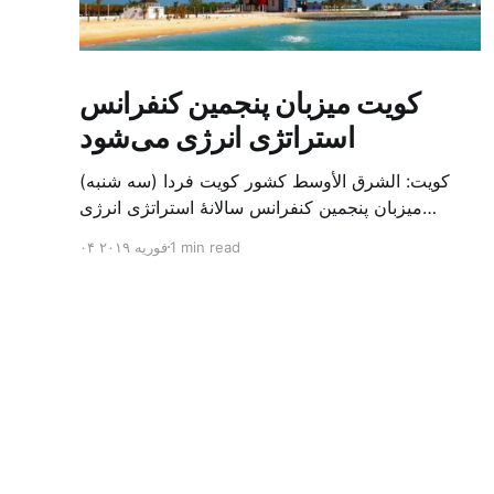
کویت میزبان پنجمین کنفرانس
استراتژی انرژی می‌شود
کویت: الشرق الأوسط کشور کویت فردا (سه شنبه)
میزبان پنجمین کنفرانس سالانهٔ استراتژی انرژی
کشورهای شورای همکاری خلیج می‌شود. به گزارش
1 min read
۰۴ فوریه ۲۰۱۹
الشرق الاوسط، حدود ۳۰۰ متخصص از شرکت‌های
جهانی نفت و گاز در این کنفرانس شرکت خواهند کرد.
سازمان نفت کویت روز گذشته طی بیانیه‌ای اعلام کرد
که میزبان این کنفرانس به سرپرس