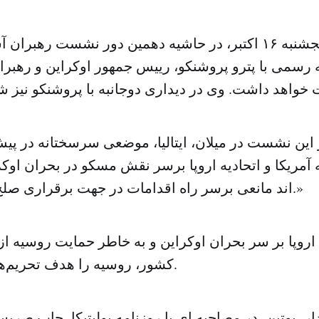
پوتین امروز پنجشنبه ۱۶ اکتبر، در حاشیه دهمین دور نشست رهب
رسمی با پترو پروشنکو، رییس جمهور اوکراین و رهبران
این نشست در میلان، ایتالیا، موضعی سرسختانه در پ
 آمریکا و اتحادیه اروپا برسر نقش مسکو در بحران اوک
اند مانعی برسر راه اقدامات در جهت برقراری صلح و آرامش است.»
ه اروپا بر سر بحران اوکراین و به خاطر حمایت‌ روسیه از
کشور، روسیه را هدف تحریم‌هایی قرار داده‌اند.
ار، پوتین، در مصاحبه ای با روزنامه پولیتیکا، چاپ صربس