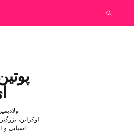
پوتین
ای
ولادیمی
اوکراین، بزرگت
آسیایی و ا