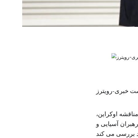
ست خبری-رویترز
مناقشه اوکراین،
بران آسیایی و