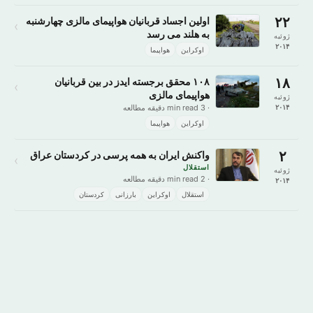
۲۲
اولین اجساد قربانیان هواپیمای مالزی چهارشنبه
›
به هلند می رسد
ژوئیه
۲۰۱۴
اوکراین
هواپیما
۱۸
۱۰۸ محقق برجسته ایدز در بین قربانیان
›
هواپیمای مالزی
ژوئیه
۲۰۱۴
· 3 min read دقیقه مطالعه
اوکراین
هواپیما
۲
واکنش ایران به همه پرسی در کردستان عراق
›
استقلال
ژوئیه
· 2 min read دقیقه مطالعه
۲۰۱۴
استقلال
اوکراین
بارزانی
کردستان