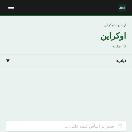
آرشیو
› اوکراین
اوکراین
10 مقاله
فیلترها
▼