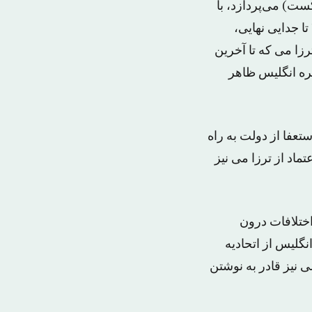
بریکست) می‌پردازد، با
هدف تعیین چارچوب رابطه بین لندن و بروکسل در مرحله انتقالی از ۲۹ مارس ۲۰۱۹ تا جدایی نهایی،
ر ترزا می که تا آخرین
کره انگلیس ظاهر
تعفا از دولت به راه
اد از ترزا می نیز
اختلافات درون
نگلیس از اتحادیه
 نیز قادر به نوشتن