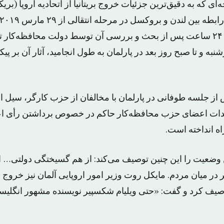
یس ۶۰۰ صفحه‌ای که به دقیق‌ترین جزئیات خروج بریتانیا از اتحادیه اروپا (
تنظیم شده است. اما ۲۴ ساعت پس از بحث و بررسی آن توسط دولت محافظه‌کا
 و تا صبح روز بعد در پارلمان به طول انجامید، آثار آن بر پی
ز جلسه طوفانی در پارلمان با مخالفان از حزب کارگر، سیل اس
دیدات اعضای حزب محافظه‌کار حاکم در خصوص برداشتن رأی اعتم
ه انداخته است.
ین وضعیت را این چنین توصیف می‌کند: از هم گسیختگی دولتی… 
در میان مردم. مایکل روت وزیر امور اروپایی آلمان نیز خروج ا
توصیف کرد و گفت: «حتی ویلیام شکسپیر نویسنده مشهور انگلیسی