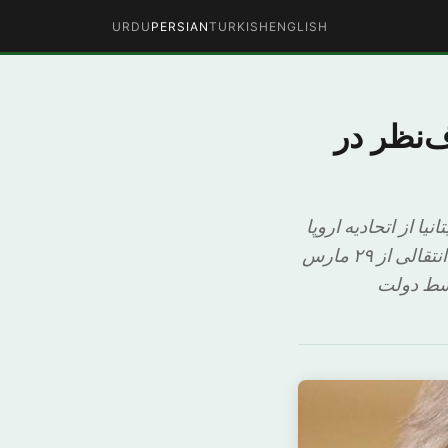
URDU
PERSIAN
TURKISH
ENGLISH
ف‌نظر در
روج بریتانیا از اتحادیه اروپا
(بریکست) می‌پردازد، با هدف تعیین چارچوب رابطه بین لندن و بروکسل در مرحله انتقالی از ۲۹ مارس
رسی آن توسط دولت