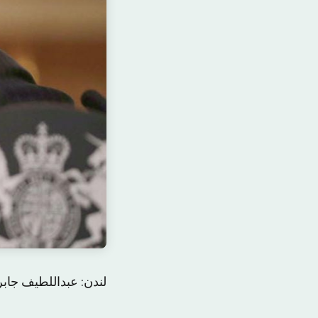
لندن: عبداللطیف جابر