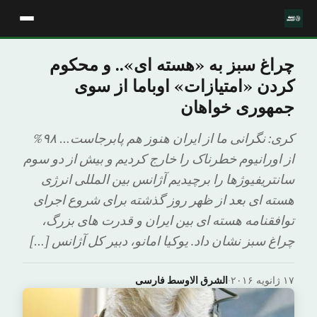
چراغ سبز به «هسته ای».. و محکوم
کردن «امتیازات» اوباما از سوی
جمهوری خواهان
کری: نگرانی ما از ایران هنوز هم پابرجاست… ۹۸%
از اورانیوم خطرناک را خارج کردیم و بیش از دو سوم
سانتریفیوژها را برچیدیم آژانس بین المللی انرژی
هسته ای بعد از ظهر روز گذشته برای شروع اجرای
توافقنامه هسته ای بین ایران و قدرت های بزرگ،
چراغ سبز نشان داد. یوکیا امانو، دبیر کل آژانس […]
۱۷ ژانویه ۲۰۱۶
·
الشرق الاوسط فارسی