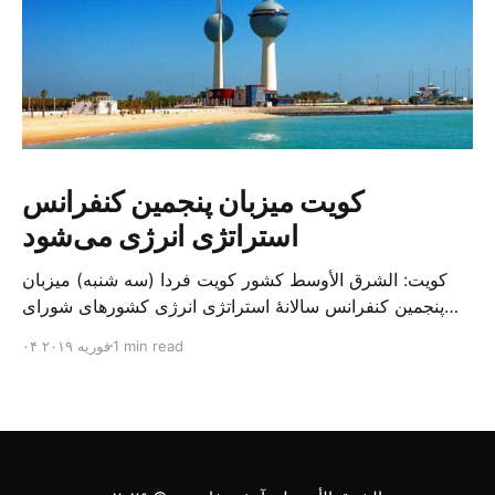
کویت میزبان پنجمین کنفرانس
استراتژی انرژی می‌شود
کویت: الشرق الأوسط کشور کویت فردا (سه شنبه) میزبان
پنجمین کنفرانس سالانهٔ استراتژی انرژی کشورهای شورای
همکاری خلیج می‌شود. به گزارش الشرق الاوسط، حدود ۳۰۰
1 min read
۰۴ فوریه ۲۰۱۹
متخصص از شرکت‌های جهانی نفت و گاز در این کنفرانس
شرکت خواهند کرد. سازمان نفت کویت روز گذشته طی
بیانیه‌ای اعلام کرد که میزبان این کنفرانس به سرپرس