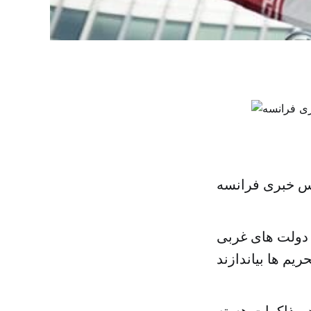
نس خبری فرانسه
ان به نزدیک شدن مذاکرات هسته ای میان ایران و گروه ۵+۱، دولت های غربی
 تمدید مذاکرات هسته