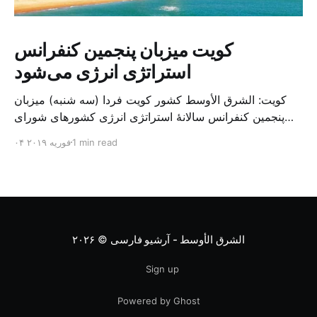
کویت میزبان پنجمین کنفرانس
استراتژی انرژی می‌شود
کویت: الشرق الأوسط کشور کویت فردا (سه شنبه) میزبان
پنجمین کنفرانس سالانهٔ استراتژی انرژی کشورهای شورای
همکاری خلیج می‌شود. به گزارش الشرق الاوسط، حدود ۳۰۰
1 min read
۰۴ فوریه ۲۰۱۹
متخصص از شرکت‌های جهانی نفت و گاز در این کنفرانس
شرکت خواهند کرد. سازمان نفت کویت روز گذشته طی
بیانیه‌ای اعلام کرد که میزبان این کنفرانس به سرپرس
الشرق الأوسط - آرشیو فارسی
© ۲۰۲۶
Sign up
Powered by Ghost