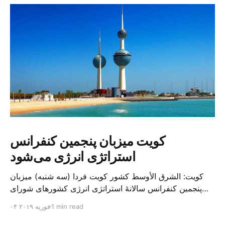
کویت میزبان پنجمین کنفرانس
استراتژی انرژی می‌شود
کویت: الشرق الأوسط کشور کویت فردا (سه شنبه) میزبان
پنجمین کنفرانس سالانهٔ استراتژی انرژی کشورهای شورای
همکاری خلیج می‌شود. به گزارش الشرق الاوسط، حدود ۳۰۰
1 min read
۰۴ فوریه ۲۰۱۹
متخصص از شرکت‌های جهانی نفت و گاز در این کنفرانس
شرکت خواهند کرد. سازمان نفت کویت روز گذشته طی