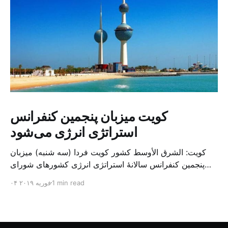
کویت میزبان پنجمین کنفرانس
استراتژی انرژی می‌شود
کویت: الشرق الأوسط کشور کویت فردا (سه شنبه) میزبان
پنجمین کنفرانس سالانهٔ استراتژی انرژی کشورهای شورای
همکاری خلیج می‌شود. به گزارش الشرق الاوسط، حدود ۳۰۰
1 min read
۰۴ فوریه ۲۰۱۹
متخصص از شرکت‌های جهانی نفت و گاز در این کنفرانس
شرکت خواهند کرد. سازمان نفت کویت روز گذشته طی
بیانیه‌ای اعلام کرد که میزبان این کنفرانس به سرپرس