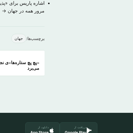
اشاره پاریس برای «پذ
مرور همه در جهان →
برچسب‌ها:
جهان
«پچ پچ ستاره‌ها»ی نج
می‌برد
دریافت از
دانلود از
App Store
Google Play