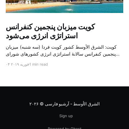
کویت میزبان پنجمین کنفرانس
استراتژی انرژی می‌شود
کویت: الشرق الأوسط کشور کویت فردا (سه شنبه) میزبان
پنجمین کنفرانس سالانهٔ استراتژی انرژی کشورهای شورای
همکاری خلیج می‌شود. به گزارش الشرق الاوسط، حدود ۳۰۰
1 min read
۰۴ فوریه ۲۰۱۹
متخصص از شرکت‌های جهانی نفت و گاز در این کنفرانس
شرکت خواهند کرد. سازمان نفت کویت روز گذشته طی
بیانیه‌ای اعلام کرد که میزبان این کنفرانس به سرپرس
الشرق الأوسط - آرشیو فارسی
© ۲۰۲۶
Sign up
Powered by Ghost