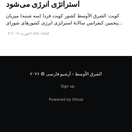
استراتژی انرژی می‌شود
کویت: الشرق الأوسط کشور کویت فردا (سه شنبه) میزبان
پنجمین کنفرانس سالانهٔ استراتژی انرژی کشورهای شورای
همکاری خلیج می‌شود. به گزارش الشرق الاوسط، حدود ۳۰۰
1 min read
۰۴ فوریه ۲۰۱۹
متخصص از شرکت‌های جهانی نفت و گاز در این کنفرانس
شرکت خواهند کرد. سازمان نفت کویت روز گذشته طی
بیانیه‌ای اعلام کرد که میزبان این کنفرانس به سرپرس
الشرق الأوسط - آرشیو فارسی
© ۲۰۲۶
Sign up
Powered by Ghost