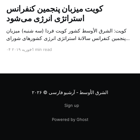
کویت میزبان پنجمین کنفرانس
استراتژی انرژی می‌شود
کویت: الشرق الأوسط کشور کویت فردا (سه شنبه) میزبان
پنجمین کنفرانس سالانهٔ استراتژی انرژی کشورهای شورای
همکاری خلیج می‌شود. به گزارش الشرق الاوسط، حدود ۳۰۰
1 min read
۰۴ فوریه ۲۰۱۹
متخصص از شرکت‌های جهانی نفت و گاز در این کنفرانس
شرکت خواهند کرد. سازمان نفت کویت روز گذشته طی
بیانیه‌ای اعلام کرد که میزبان این کنفرانس به سرپرس
الشرق الأوسط - آرشیو فارسی
© ۲۰۲۶
Sign up
Powered by Ghost