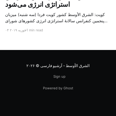
استراتژی انرژی می‌شود
کویت: الشرق الأوسط کشور کویت فردا (سه شنبه) میزبان
پنجمین کنفرانس سالانهٔ استراتژی انرژی کشورهای شورای
همکاری خلیج می‌شود. به گزارش الشرق الاوسط، حدود ۳۰۰
1 min read
۰۴ فوریه ۲۰۱۹
متخصص از شرکت‌های جهانی نفت و گاز در این کنفرانس
شرکت خواهند کرد. سازمان نفت کویت روز گذشته طی
بیانیه‌ای اعلام کرد که میزبان این کنفرانس به سرپرس
الشرق الأوسط - آرشیو فارسی
© ۲۰۲۶
Sign up
Powered by Ghost