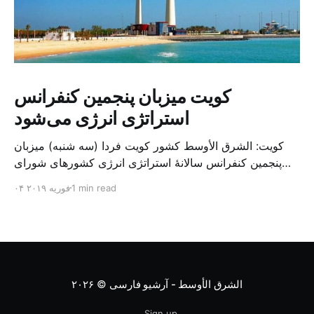
کویت میزبان پنجمین کنفرانس
استراتژی انرژی می‌شود
کویت: الشرق الأوسط کشور کویت فردا (سه شنبه) میزبان
پنجمین کنفرانس سالانهٔ استراتژی انرژی کشورهای شورای
همکاری خلیج می‌شود. به گزارش الشرق الاوسط، حدود ۳۰۰
1 min read
۰۴ فوریه ۲۰۱۹
متخصص از شرکت‌های جهانی نفت و گاز در این کنفرانس
شرکت خواهند کرد. سازمان نفت کویت روز گذشته طی
بیانیه‌ای اعلام کرد که میزبان این کنفرانس به سرپرس
الشرق الأوسط - آرشیو فارسی
© ۲۰۲۶
Sign up