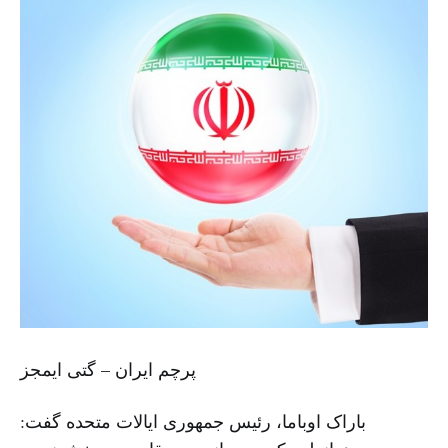
پرچم ایران – گتی ایمجز
باراک اوباما، رئیس جمهوری ایالات متحده گفت: