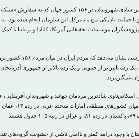
دومین گزارش احساس شادی شهروندان در ١۵۶ کشور جهان که به 
 با حمایت بان کی مون، دبیرکل این سازمان انجام شده بود، به
ژوهشگران موسسات تحقیقاتی آمریکا، کانادا و بریتانیا با کمک
نگاهی به نتایج این بررسی نشان می
ن غمگین‌ترند.
اسکاندیناوی شادترین مردمان‌ جهانند و شهروندان آفریقایی، غمگ
ن با وجود درآمد کمتر و ناامنی ناشی از خشونت گروه‌های تندرو 