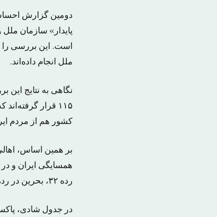
پایدار» سازمان ملل و
است. این بررسی را پ
ملل انجام داده‌اند.
کشور هم از مردم ایرا
بر همین اساس، اهالی 
رده ٣٢، بحرین در رده ٧٩، پاکستان در رده ٨١، و عراق در رتبه ١٠۵ جدول هستند.
در جدول شادی، پاکستا