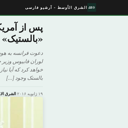
الشرق الأوسط - آرشیو فارسی
پس از آمریک
«بالستیک» ع
دعوت فرانسه به هوشی
لوران فابیوس وزیر خ
خواهد کرد که آیا نی
بالستک وجود […]
۱۹ ژانویه ۲۰۱۶
·
الشرق ال