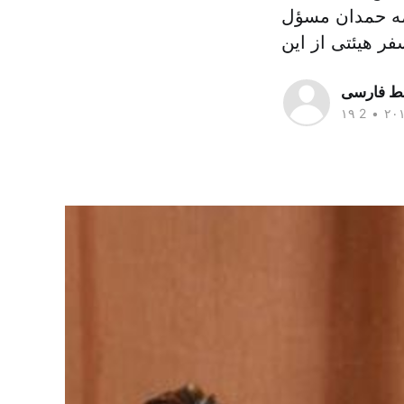
ه حمدان مسؤل
سط فارسی
•