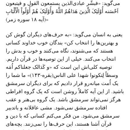
می‌گوید: «فبشّر عبادی‌الذین یستمعون القول و فیتبعون
اَحْسَنه أُوْلَئِکَ الَّذِینَ هَدَاهُمُ اللَّهُ وَأُوْلَئِکَ هُمْ أُوْلُواْ الْأَلْبَابِ
(آیه ۱۸ سوره زمر)»
یعنی به انسان می‌گوید: «به حرف‌های دیگران گوش کن
و بهترین‌ها را انتخاب کن» بندگان خوب خداوند کسانی
هستند که می‌شنوند، نگاه می‌کنند و خوب و بدش را
انتخاب می‌کنند. خیلی از این توصیه‌ها در قرآن داریم.
توصیه کلی‌اش این است که «و کَذالک جعلناکم اُمَه
وسطاً لِتکونوا شهدا علی الناس(بقره-۱۴۳)» ما شما را
یک اُمت میانه‌رو قرار دادیم که برای دیگران سرمشق
باشید. از این آیه کاملاً روشن است که یک گروه افراطی
هرگز نمی‌تواند سرمشق باشد. یک گروه بی‌هنر و عقب
افتاده سرمشق نمی‌شود. مشی عاقلانه و باتدبیر
سرمشق می‌شود. من فکر می‌کنم کسانی که با دین و
قرآن آشنا هستند، این حرف‌ها را نمی‌زنند. بچه‌های