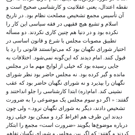
نقطه اعتدال، یعنی عقلانیت و کارشناسی صحیح است و
آن تأسیس مجمع تشخیص مصلحت نظام بود. در تاریخ
اسلام و تشیع هیچ فقیهی در فقه سیاسی این کار را
نکرده بود و در دنیا هم چنین کاری نکردند. دو مسأله
تطبیق مصوبات مجلس با شرع و قانون اساسی در
اختیار شورای نگهبان بود که می‌توانستند قانونی را رد یا
قبول کنند. امام دیدند که این‌گونه نمی‌شود. اختلافات به
جایی رسیده بود که خیلی از لوایح مهم ما در مجلس
مانده و گیر کرده بود. نه مجلس حاضر بود نظر شورای
نگهبان را بپذیرد و نه شورای نگهبان حاضر بود که عقب
نشینی کند. امام(ره) ابتدا کارشناسی را جلو انداختند و
گفتند: « اگر دو سوم مجلس یک موضوعی را به ضرورت
تشخیص دادند، دیگر به شورای نگهبان نرود.» ولی چون
دیدند این طرف هم افراط کرد و ممکن بود خیلی زود
درباره موضوع‌ها بگویند «ضرورت است» مجمع را ابتکار
کردند و گفتند: که اگر بین مجلس و شورای نگهبان تفاهم