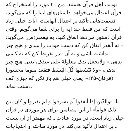
بودند، اهل قرآن هستند. من ۴۰ مورد را استخراج که
قرآن اعتدال می‌خواهد. داستان‌‌های انبیا را که می‌گوید،
قسمت‌هایی تأکید بر اعتدال آنهاست. آیات خیلی زیاد
است که من فقط چند آیه را برای شما می‌گویم. وقتی
قرآن دستور می‌دهد انفاق کنید، به پیغمبر(ص) می‌گوید:
« نه آنقدر انفاق کن که دست خودت را ببندی و هیچ چیز
نداشته باشی و نه آن قدر تفریط کن که به کسی
ندهی.» وَلاتجعل یدک مغلولهً علی عنقِک، یعنی هیچ چیز
ندهی، «ولا تَبْسُطها کُلّ البَسْط فتقعد ملوما محسورا
(فرقان-۲۵)»، یعنی خیلی هم باز نکن که چیزی کف
دستت نماند.
یا: «والذّین إذا أنفقوا لَم یسرفوا و لم یقتروا و کان بین
ذلک قواماً» از این مضامین برای هر موردی در قرآن
خیلی زیاد است. در مورد عبادت ـ که مهمتر از آن نیست
ـ بر اعتدال تأکید می‌کند. در مورد مباحثه و احتجاجات