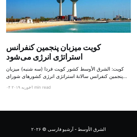
کویت میزبان پنجمین کنفرانس
استراتژی انرژی می‌شود
کویت: الشرق الأوسط کشور کویت فردا (سه شنبه) میزبان
پنجمین کنفرانس سالانهٔ استراتژی انرژی کشورهای شورای
همکاری خلیج می‌شود. به گزارش الشرق الاوسط، حدود ۳۰۰
1 min read
۰۴ فوریه ۲۰۱۹
متخصص از شرکت‌های جهانی نفت و گاز در این کنفرانس
شرکت خواهند کرد. سازمان نفت کویت روز گذشته طی
بیانیه‌ای اعلام کرد که میزبان این کنفرانس به سرپرس
الشرق الأوسط - آرشیو فارسی
© ۲۰۲۶