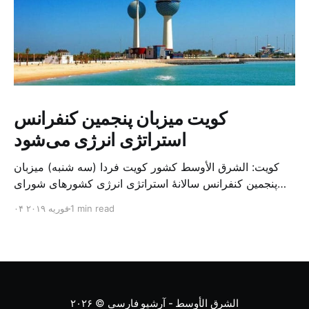
کویت میزبان پنجمین کنفرانس
استراتژی انرژی می‌شود
کویت: الشرق الأوسط کشور کویت فردا (سه شنبه) میزبان
پنجمین کنفرانس سالانهٔ استراتژی انرژی کشورهای شورای
همکاری خلیج می‌شود. به گزارش الشرق الاوسط، حدود ۳۰۰
1 min read
۰۴ فوریه ۲۰۱۹
متخصص از شرکت‌های جهانی نفت و گاز در این کنفرانس
شرکت خواهند کرد. سازمان نفت کویت روز گذشته طی
بیانیه‌ای اعلام کرد که میزبان این کنفرانس به سرپرس
الشرق الأوسط - آرشیو فارسی
© ۲۰۲۶