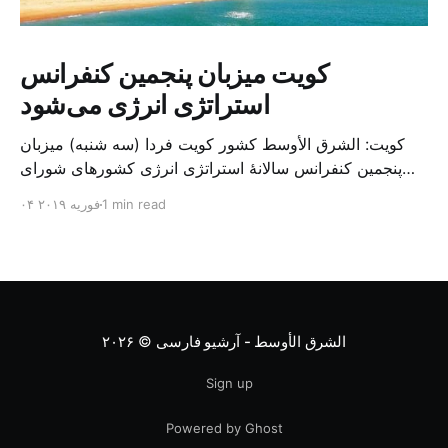
کویت میزبان پنجمین کنفرانس
استراتژی انرژی می‌شود
کویت: الشرق الأوسط کشور کویت فردا (سه شنبه) میزبان
پنجمین کنفرانس سالانهٔ استراتژی انرژی کشورهای شورای
همکاری خلیج می‌شود. به گزارش الشرق الاوسط، حدود ۳۰۰
1 min read
۰۴ فوریه ۲۰۱۹
متخصص از شرکت‌های جهانی نفت و گاز در این کنفرانس
شرکت خواهند کرد. سازمان نفت کویت روز گذشته طی
بیانیه‌ای اعلام کرد که میزبان این کنفرانس به سرپرس
الشرق الأوسط - آرشیو فارسی
© ۲۰۲۶
Sign up
Powered by Ghost