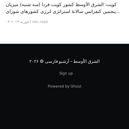
کویت: الشرق الأوسط کشور کویت فردا (سه شنبه) میزبان
پنجمین کنفرانس سالانهٔ استراتژی انرژی کشورهای شورای
همکاری خلیج می‌شود. به گزارش الشرق الاوسط، حدود ۳۰۰
1 min read
۰۴ فوریه ۲۰۱۹
متخصص از شرکت‌های جهانی نفت و گاز در این کنفرانس
شرکت خواهند کرد. سازمان نفت کویت روز گذشته طی
بیانیه‌ای اعلام کرد که میزبان این کنفرانس به سرپرس
الشرق الأوسط - آرشیو فارسی
© ۲۰۲۶
Sign up
Powered by Ghost