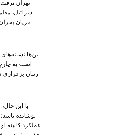
تهران نرفت،
اسرائیل، مقام
جریان بحران
این‌ها نشانه‌های
است به چارچو
زمان برقراری ش
با این حال،
پوشانده باشد؛ 
عملکرد کابینه ا
حکومتش در سخنرا