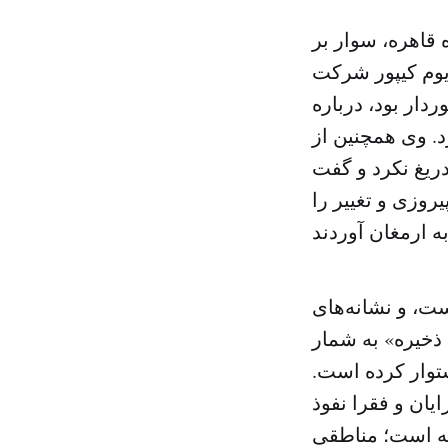
قاهره، سوار بر
وم کیپور شرکت
ردار بود، درباره
وئز در سال ۱۹۷۳ سخنرانی کرد. وی همچنین از
ز کانال سوئز» به «انقلاب ۲۵ ژانویه» دریغ نکرد و گفت
روزی و تغییر را
ت، و نشانه‌های
ذخیره» به شمار
ستوار کرده است.
یان و فقرا نفوذ
خته است؛ مناطقی