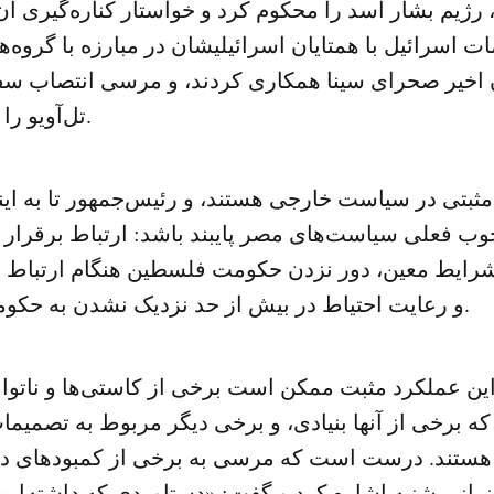
 رژیم بشار اسد را محکوم کرد و خواستار کناره‌گیری 
ات اسرائیل با همتایان اسرائیلیشان در مبارزه با گروه‌
 اخیر صحرای سینا همکاری کردند، و مرسی انتصاب سف
تل‌آویو را به تأخیر نینداخت.
 مثبتی در سیاست خارجی هستند، و رئیس‌جمهور تا به این
ب فعلی سیاست‌های مصر پایبند باشد: ارتباط برقرار نک
رایط معین، دور نزدن حکومت فلسطین هنگام ارتباط ب
و رعایت احتیاط در بیش از حد نزدیک نشدن به حکومت کرانه باختری.
 این عملکرد مثبت ممکن است برخی از کاستی‌ها و ناتو
که برخی از آنها بنیادی، و برخی دیگر مربوط به تصمیم
و هستند. درست است که مرسی به برخی از کمبودهای د
نی شنبه اشاره کرد و گفت: «دستاوردی که داشته‌ایم ال