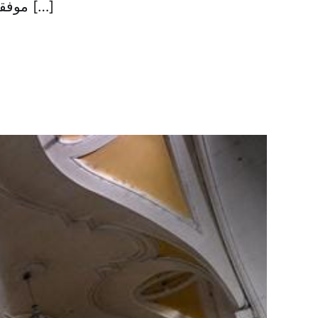
موفقیت ارتش مصر در گذر از کانال سوئز در سال ۱۹۷۳ سخنرانی کرد. وی […]