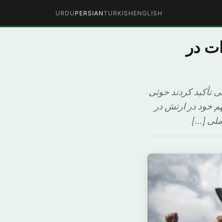
URDU
PERSIAN
TURKISH
ENGLISH
ت در
ی تأکید کردند حوثی
م خود در ارتش در
ملی […]