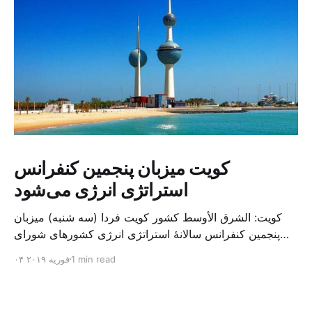
کویت میزبان پنجمین کنفرانس
استراتژی انرژی می‌شود
کویت: الشرق الأوسط کشور کویت فردا (سه شنبه) میزبان
پنجمین کنفرانس سالانهٔ استراتژی انرژی کشورهای شورای
همکاری خلیج می‌شود. به گزارش الشرق الاوسط، حدود ۳۰۰
1 min read
۰۴ فوریه ۲۰۱۹
متخصص از شرکت‌های جهانی نفت و گاز در این کنفرانس
شرکت خواهند کرد. سازمان نفت کویت روز گذشته طی
بیانیه‌ای اعلام کرد که میزبان این کنفرانس به سرپرس