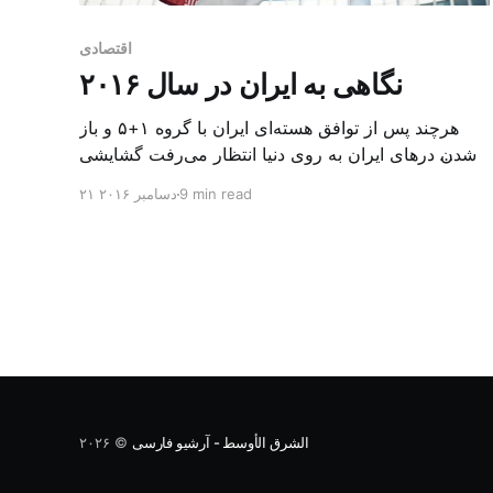
اقتصادی
نگاهی به ایران در سال ۲۰۱۶
هرچند پس از توافق هسته‌ای ایران با گروه ۱+۵ و باز
شدن درهای ایران به روی دنیا انتظار می‌رفت گشایشی
در وضعیت اقتصادی، اجتماعی و سیاسی ایران ایجاد شود
9 min read
۲۱ دسامبر ۲۰۱۶
اما درعمل، گشایش محسوسی در شرایط داخلی این
کشور حاصل نشد. به روزهای پایانی فعالیت دولت تدبیرو
امید و ریاست جمهوری حسن روحانی به عنوان یک […]
الشرق الأوسط - آرشیو فارسی
© ۲۰۲۶