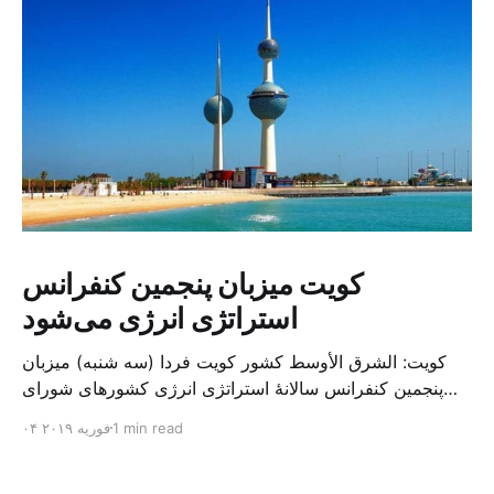
کویت میزبان پنجمین کنفرانس
استراتژی انرژی می‌شود
کویت: الشرق الأوسط کشور کویت فردا (سه شنبه) میزبان
پنجمین کنفرانس سالانهٔ استراتژی انرژی کشورهای شورای
همکاری خلیج می‌شود. به گزارش الشرق الاوسط، حدود ۳۰۰
1 min read
۰۴ فوریه ۲۰۱۹
متخصص از شرکت‌های جهانی نفت و گاز در این کنفرانس
شرکت خواهند کرد. سازمان نفت کویت روز گذشته طی
بیانیه‌ای اعلام کرد که میزبان این کنفرانس به سرپرس